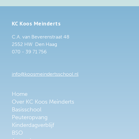
KC Koos Meinderts
C.A. van Beverenstraat 48
2552 HW Den Haag
070 - 39 71 756
info@koosmeindertsschool.nl
Home
Over KC Koos Meinderts
Basisschool
Peuteropvang
Kinderdagverblijf
BSO