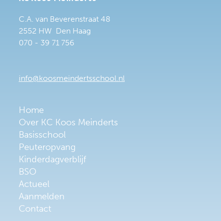
C.A. van Beverenstraat 48
2552 HW Den Haag
070 - 39 71 756
info@koosmeindertsschool.nl
Home
Over KC Koos Meinderts
Basisschool
Peuteropvang
Kinderdagverblijf
BSO
Actueel
Aanmelden
Contact